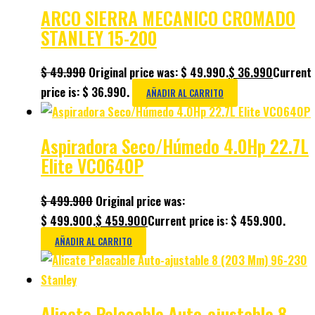
ARCO SIERRA MECANICO CROMADO
STANLEY 15-200
$
49.990
Original price was: $ 49.990.
$
36.990
Current
price is: $ 36.990.
AÑADIR AL CARRITO
Aspiradora Seco/Húmedo 4.0Hp 22.7L
Elite VC0640P
$
499.900
Original price was:
$ 499.900.
$
459.900
Current price is: $ 459.900.
AÑADIR AL CARRITO
Alicate Pelacable Auto-ajustable 8