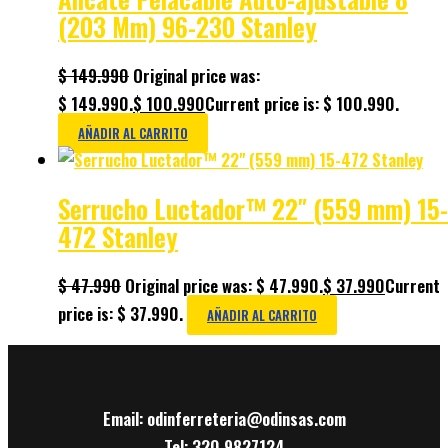
(203 Mm) 96-230 Stanley
$
149.990
Original price was:
$ 149.990.
$
100.990
Current price is: $ 100.990.
AÑADIR AL CARRITO
Serrucho Luctador™ 22″ (559 mm) 15-
472 Stanley
$
47.990
Original price was: $ 47.990.
$
37.990
Current
price is: $ 37.990.
AÑADIR AL CARRITO
Email: odinferreteria@odinsas.com
Tel: 320 9827124