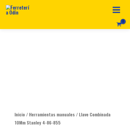
Ir
al
contenido
Original
Current
Llave
price
price
Combinada
was:
is:
10Mm
$ 22.990.
$ 11.299.
Stanley
4-
86-
855
cantidad
Inicio
/
Herramientas manuales
/ Llave Combinada
10Mm Stanley 4-86-855