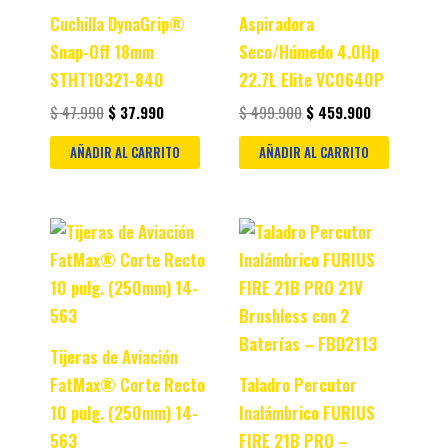
Cuchilla DynaGrip®
Aspiradora
Snap-Off 18mm
Seco/Húmedo 4.0Hp
STHT10321-840
22.7L Elite VC0640P
$
47.990
$
37.990
$
499.900
$
459.900
AÑADIR AL CARRITO
AÑADIR AL CARRITO
Original
Current
Original
Current
price
price
price
price
was:
is:
was:
is:
$ 77.990.
$ 67.990.
$ 299.900.
$ 269.900.
Tijeras de Aviación
FatMax® Corte Recto
Taladro Percutor
10 pulg. (250mm) 14-
Inalámbrico FURIUS
563
FIRE 21B PRO –