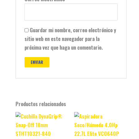
Guardar mi nombre, correo electrónico y
sitio web en este navegador para la
próxima vez que haga un comentario.
Productos relacionados
Original
Current
Original
Current
price
price
price
price
was:
is:
was:
is:
$ 47.990.
$ 37.990.
$ 499.900.
$ 459.900.