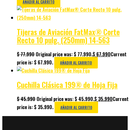
AÑADIR AL CARRITO
Tijeras de Aviación FatMax® Corte
Recto 10 pulg. (250mm) 14-563
$
77.990
Original price was: $ 77.990.
$
67.990
Current
price is: $ 67.990.
AÑADIR AL CARRITO
Cuchilla Clásica 199® de Hoja Fija
$
45.990
Original price was: $ 45.990.
$
35.990
Current
price is: $ 35.990.
AÑADIR AL CARRITO