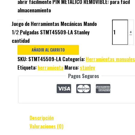
abrir fácilmente PIN METALICO REMOVIBLE: para fácil
almacenamiento
Juego de Herramientas Mecánicas Mando
1/2 Pulgadas STMT45509-LA Stanley
-
+
cantidad
AÑADIR AL CARRITO
SKU:
STMT45509-LA
Categoría:
Herramientas manuales
Etiqueta:
herramienta
Marca:
stanley
Pagos Seguros
Descripción
Valoraciones (0)