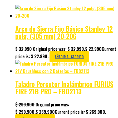
Arco de Sierra Fijo Básico Stanley 12
pulg. (305 mm) 20-206
$
32.990
Original price was: $ 32.990.
$
22.990
Current
price is: $ 22.990.
AÑADIR AL CARRITO
Taladro Percutor Inalámbrico FURIUS
FIRE 21B PRO – FBD2113
$
299.900
Original price was:
$ 299.900.
$
269.900
Current price is: $ 269.900.