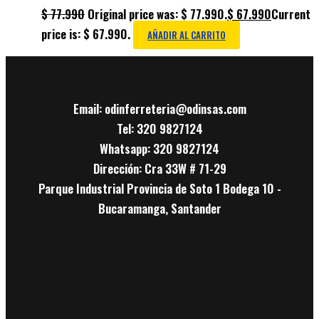
$
77.990
Original price was: $ 77.990.
$
67.990
Current
price is: $ 67.990.
AÑADIR AL CARRITO
Email: odinferreteria@odinsas.com
Tel: 320 9827124
Whatsapp: 320 9827124
Dirección: Cra 33W # 71-29
Parque Industrial Provincia de Soto 1 Bodega 10 -
Bucaramanga, Santander