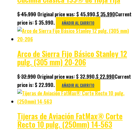
$
45.990
Original price was: $ 45.990.
$
35.990
Current
price is: $ 35.990.
AÑADIR AL CARRITO
Arco de Sierra Fijo Básico Stanley 12
pulg. (305 mm) 20-206
$
32.990
Original price was: $ 32.990.
$
22.990
Current
price is: $ 22.990.
AÑADIR AL CARRITO
Tijeras de Aviación FatMax® Corte
Recto 10 pulg. (250mm) 14-563