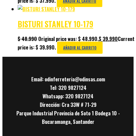
price is: $ 37.990.
AÑADIR AL CARRITO
BISTURI STANLEY 10-179
$
48.990
Original price was: $ 48.990.
$
39.990
Current
price is: $ 39.990.
AÑADIR AL CARRITO
Email: odinferreteria@odinsas.com
Tel: 320 9827124
Whatsapp: 320 9827124
Dirección: Cra 33W # 71-29
Parque Industrial Provincia de Soto 1 Bodega 10 -
Bucaramanga, Santander