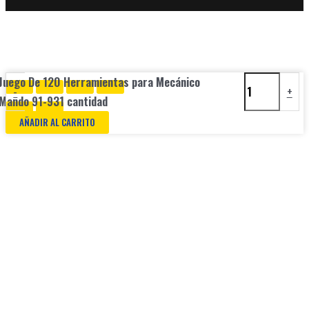
Juego De 120 Herramientas para Mecánico
-
+
Mando 91-931 cantidad
AÑADIR AL CARRITO