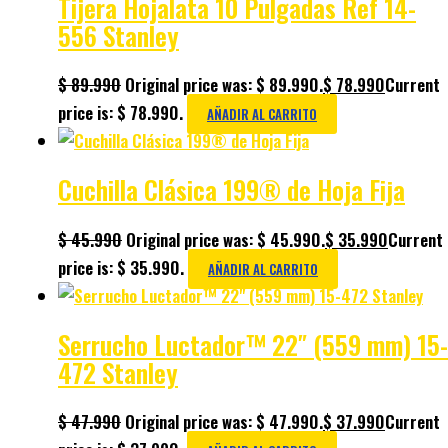
Tijera Hojalata 10 Pulgadas Ref 14-
556 Stanley
$
89.990
Original price was: $ 89.990.
$
78.990
Current
price is: $ 78.990.
AÑADIR AL CARRITO
Cuchilla Clásica 199® de Hoja Fija
$
45.990
Original price was: $ 45.990.
$
35.990
Current
price is: $ 35.990.
AÑADIR AL CARRITO
Serrucho Luctador™ 22″ (559 mm) 15-
472 Stanley
$
47.990
Original price was: $ 47.990.
$
37.990
Current