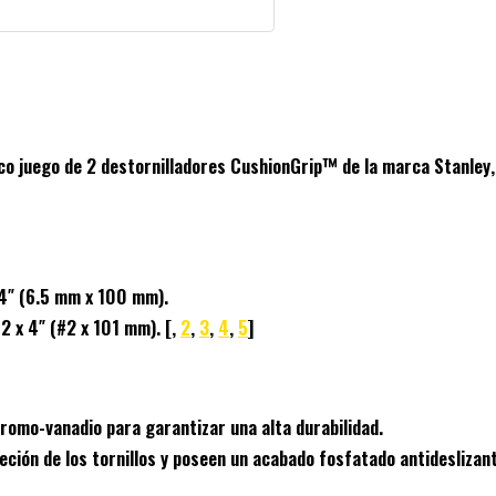
ico
juego de 2 destornilladores CushionGrip™ de la marca Stanley
4″ (6.5 mm x 100 mm).
2 x 4″ (#2 x 101 mm).
[,
2
,
3
,
4
,
5
]
cromo-vanadio
para garantizar una alta durabilidad.
jeción de los tornillos y poseen un acabado fosfatado antideslizant