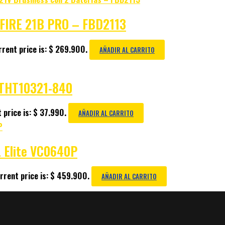
S FIRE 21B PRO – FBD2113
rent price is: $ 269.900.
AÑADIR AL CARRITO
STHT10321-840
 price is: $ 37.990.
AÑADIR AL CARRITO
 Elite VC0640P
rrent price is: $ 459.900.
AÑADIR AL CARRITO