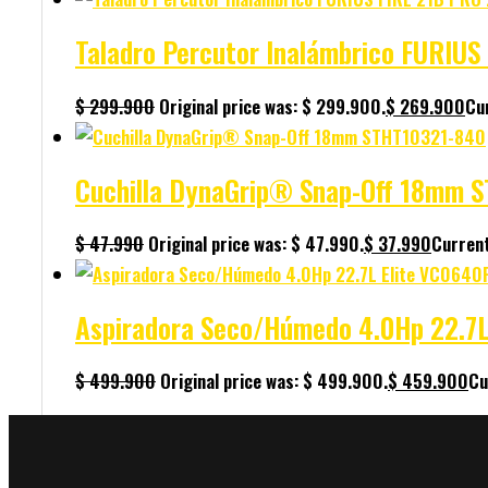
Taladro Percutor Inalámbrico FURIU
$
299.900
Original price was: $ 299.900.
$
269.900
Cur
Cuchilla DynaGrip® Snap-Off 18mm 
$
47.990
Original price was: $ 47.990.
$
37.990
Current
Aspiradora Seco/Húmedo 4.0Hp 22.7L
$
499.900
Original price was: $ 499.900.
$
459.900
Cu