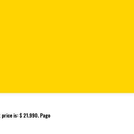
ANLEY 2 PZAS STMT66670-
 PZAS STMT66670-
 price is: $ 21.990.
Pago