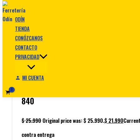
Ir al contenido
ODÍN
TIENDA
CONÓZCANOS
CONTACTO
PRIVACIDAD
Inicio
/
Destornilladores
/ JGO DESTORNILLADORES ST
840
MI CUENTA
Destornilladores
JGO DESTORNILLADORES STANLEY 2
840
$
25.990
Original price was: $ 25.990.
$
21.990
Current
contra entrega