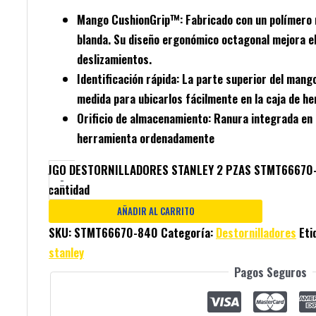
Mango CushionGrip™:
Fabricado con un polímero 
blanda. Su diseño ergonómico octagonal mejora el
deslizamientos.
Identificación rápida:
La parte superior del mango
medida para ubicarlos fácilmente en la caja de h
Orificio de almacenamiento:
Ranura integrada en 
herramienta ordenadamente
JGO DESTORNILLADORES STANLEY 2 PZAS STMT66670
-
cantidad
AÑADIR AL CARRITO
SKU:
STMT66670-840
Categoría:
Destornilladores
Eti
stanley
Pagos Seguros