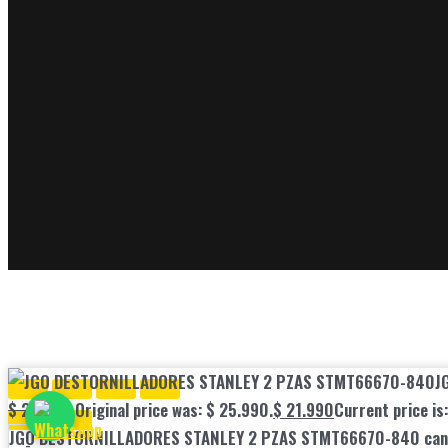
J
$
25.990
Original price was: $ 25.990.
$
21.990
Current price is
JGO DESTORNILLADORES STANLEY 2 PZAS STMT66670-840 can
-