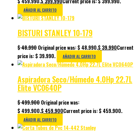
$ 459.990.
$
399.990
Current price is: $ 399.990.
AÑADIR AL CARRITO
BISTURI STANLEY 10-179
$
48.990
Original price was: $ 48.990.
$
39.990
Current
price is: $ 39.990.
AÑADIR AL CARRITO
Aspiradora Seco/Húmedo 4.0Hp 22.7L
Elite VC0640P
$
499.900
Original price was:
$ 499.900.
$
459.900
Current price is: $ 459.900.
AÑADIR AL CARRITO