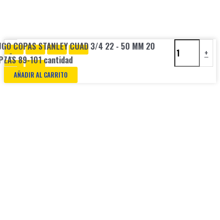
JGO COPAS STANLEY CUAD 3/4 22 - 50 MM 20
-
+
PZAS 89-101 cantidad
AÑADIR AL CARRITO