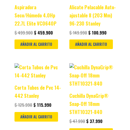
Aspiradora
Alicate Pelacable Auto-
Seco/Húmedo 4.0Hp
ajustable 8 (203 Mm)
22.7L Elite VC0640P
96-230 Stanley
$
499.900
$
459.900
$
149.990
$
100.990
AÑADIR AL CARRITO
AÑADIR AL CARRITO
Original
Current
Original
Current
price
price
price
price
was:
is:
was:
is:
$ 125.990.
$ 115.990.
$ 47.990.
$ 37.990.
Corta Tubos de Pvc 14-
442 Stanley
Cuchilla DynaGrip®
Snap-Off 18mm
$
125.990
$
115.990
STHT10321-840
AÑADIR AL CARRITO
$
47.990
$
37.990