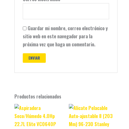
Guardar mi nombre, correo electrónico y
sitio web en este navegador para la
próxima vez que haga un comentario.
Productos relacionados
Original
Current
Original
Current
price
price
price
price
was:
is:
was:
is:
$ 499.900.
$ 459.900.
$ 149.990.
$ 100.990.