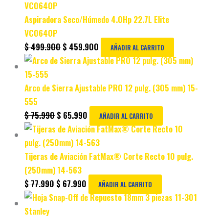
Aspiradora Seco/Húmedo 4.0Hp 22.7L Elite
VC0640P
$
499.900
$
459.900
AÑADIR AL CARRITO
Arco de Sierra Ajustable PRO 12 pulg. (305 mm) 15-
555
$
75.990
$
65.990
AÑADIR AL CARRITO
Tijeras de Aviación FatMax® Corte Recto 10 pulg.
(250mm) 14-563
$
77.990
$
67.990
AÑADIR AL CARRITO