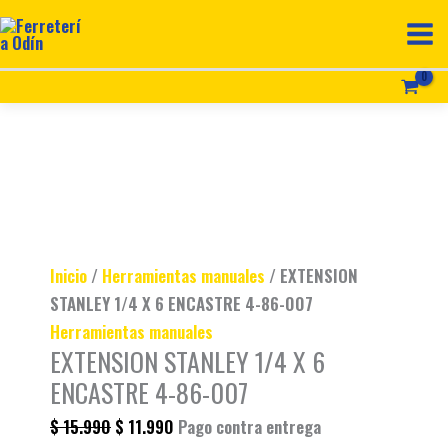
Ir
EXTENSION
Original
Original
Original
Original
Original
Current
Current
Current
Current
Current
al
STANLEY
price
price
price
price
price
price
price
price
price
price
contenido
1/4
was:
was:
was:
was:
was:
is:
is:
is:
is:
is:
X
$ 11.990.
$ 15.990.
$ 77.990.
$ 75.990.
$ 499.900.
$ 8.990.
$ 11.990.
$ 67.990.
$ 65.990.
$ 459.900.
6
ENCASTRE
4-
86-
Inicio
/
Herramientas manuales
/ EXTENSION
007
STANLEY 1/4 X 6 ENCASTRE 4-86-007
cantidad
Herramientas manuales
EXTENSION STANLEY 1/4 X 6
ENCASTRE 4-86-007
$
15.990
$
11.990
Pago contra entrega