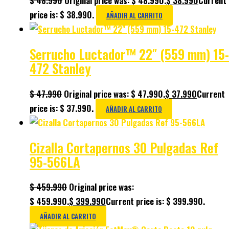
$
48.990
Original price was: $ 48.990.
$
38.990
Current
price is: $ 38.990.
AÑADIR AL CARRITO
Serrucho Luctador™ 22″ (559 mm) 15-
472 Stanley
$
47.990
Original price was: $ 47.990.
$
37.990
Current
price is: $ 37.990.
AÑADIR AL CARRITO
Cizalla Cortapernos 30 Pulgadas Ref
95-566LA
$
459.990
Original price was:
$ 459.990.
$
399.990
Current price is: $ 399.990.
AÑADIR AL CARRITO