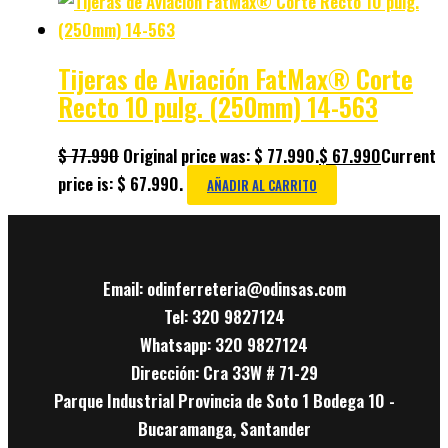
Tijeras de Aviación FatMax® Corte
Recto 10 pulg. (250mm) 14-563
$
77.990
Original price was: $ 77.990.
$
67.990
Current
price is: $ 67.990.
AÑADIR AL CARRITO
Email: odinferreteria@odinsas.com
Tel: 320 9827124
Whatsapp: 320 9827124
Dirección: Cra 33W # 71-29
Parque Industrial Provincia de Soto 1 Bodega 10 -
Bucaramanga, Santander