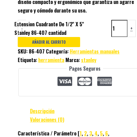
diseño compacto y ergonómico que garantiza un agarre
seguro y cómodo durante su uso.
Extension Cuadrante De 1/2'' X 5''
-
+
Stanley 86-407 cantidad
AÑADIR AL CARRITO
SKU:
86-407
Categoría:
Herramientas manuales
Etiqueta:
herramienta
Marca:
stanley
Pagos Seguros
Descripción
Valoraciones (0)
Característica / Parámetro [
1
,
2
,
3
,
4
,
5
,
6
,