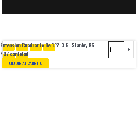
Extension Cuadrante De 1/2'' X 5'' Stanley 86-
-
+
407 cantidad
AÑADIR AL CARRITO