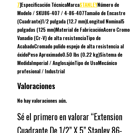
7
]
Especificación Técnica
Marca
STANLEY
Número de
Modelo / SKU
86-407
/ 4-86-407
Tamaño de Encastre
(Cuadrante)
1/2 pulgada
(12.7 mm)
Longitud Nominal
5
pulgadas
(125 mm)
Material de Fabricación
Acero
Cromo
Vanadio (Cr-V)
de alta resistencia
Tipo de
Acabado
Cromado pulido espejo de alta resistencia al
óxido
Peso Aproximado
0.50 lbs
(0.22 kg)
Sistema de
Medida
Imperial / Anglosajón
Tipo de Uso
Mecánico
profesional / Industrial
Valoraciones
No hay valoraciones aún.
Sé el primero en valorar “Extension
Cuadrante De 1/2” X 5” Stanley 86-