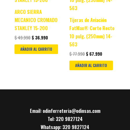
ARCO SIERRA
MECANICO CROMADO
Tijeras de Aviación
STANLEY 15-200
FatMax® Corte Recto
10 pulg. (250mm) 14-
$
49.990
$
36.990
563
AÑADIR AL CARRITO
$
77.990
$
67.990
AÑADIR AL CARRITO
Email: odinferreteria@odinsas.com
Tel: 320 9827124
Whatsapp: 320 9827124