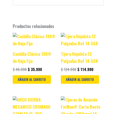
Productos relacionados
Original
Current
Original
Current
price
price
price
price
was:
is:
was:
is:
$ 45.990.
$ 35.990.
$ 124.990.
$ 114.990.
Cuchilla Clásica 199®
Tijera Hojalata 12
de Hoja Fija
Pulgadas Ref 14-558
$
45.990
$
35.990
$
124.990
$
114.990
AÑADIR AL CARRITO
AÑADIR AL CARRITO
Original
Current
Original
Current
price
price
price
price
was:
is:
was:
is:
$ 49.990.
$ 36.990.
$ 77.990.
$ 67.990.