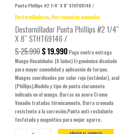
Punta Phillips #2 1/4″ X 8″ STHT69146 /
Destornilladores
,
Herramientas manuales
Destornillador Punta Phillips #2 1/4″
X 8″ STHT69146 /
$
25.990
$
19.990
Pago contra entrega
Mango Hexalobular (6 lados) Ergonómico diseñado
para mayor comodidad y aplicación de torque.
Mangos coordinados por color rojo (estándar), azul
(Phillips).Medida y tipo de punta claramente
indicada en el mango. Barras en acero Cromo
Vanadio tratadas térmicamente. Barra cromada
resistente a la corrosión.Punta anti-resbalante
fosfatada y magnética para mejor agarre.
AÑADIR AL CARRITO