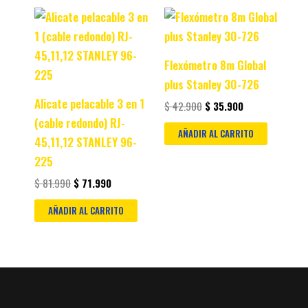
Original
Current
Original
Current
price
price
price
price
was:
is:
was:
is:
$ 81.990.
$ 71.990.
$ 42.900.
$ 35.900.
Flexómetro 8m Global
plus Stanley 30-726
Alicate pelacable 3 en 1
$
42.900
$
35.900
(cable redondo) RJ-
AÑADIR AL CARRITO
45,11,12 STANLEY 96-
225
$
81.990
$
71.990
AÑADIR AL CARRITO