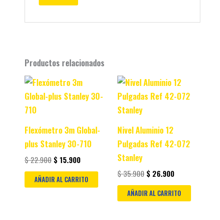
Productos relacionados
Original
Current
Original
Current
price
price
price
price
was:
is:
was:
is:
$ 22.900.
$ 15.900.
$ 35.900.
$ 26.900.
Flexómetro 3m Global-
Nivel Aluminio 12
plus Stanley 30-710
Pulgadas Ref 42-072
Stanley
$
22.900
$
15.900
$
35.900
$
26.900
AÑADIR AL CARRITO
AÑADIR AL CARRITO