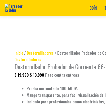
ODÍN
Ir
Destornillador
Original
Original
Original
Original
Original
Current
Current
Current
Current
Current
al
Probador
price
price
price
price
price
price
price
price
price
price
contenido
de
was:
was:
was:
was:
was:
is:
is:
is:
is:
is:
Corriente
$ 19.990.
$ 19.990.
$ 15.990.
$ 36.990.
$ 99.900.
$ 13.990.
$ 15.990.
$ 10.990.
$ 26.990.
$ 89.900.
66-
119
Inicio
/
Destornilladores
/ Destornillador Probador de C
cantidad
Destornilladores
Destornillador Probador de Corriente 66-
$
19.990
$
13.990
Pago contra entrega
Prueba corriente de 100-500V.
Mango transparente, para fácil visualización del 
Indicado para profesionales como: electricistas,