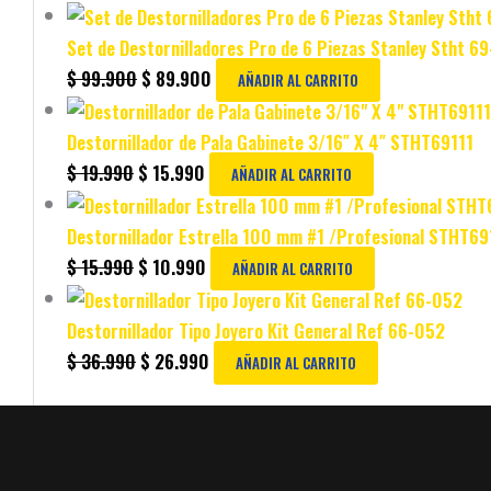
Set de Destornilladores Pro de 6 Piezas Stanley Stht 6
$
99.900
$
89.900
AÑADIR AL CARRITO
Destornillador de Pala Gabinete 3/16″ X 4″ STHT69111
$
19.990
$
15.990
AÑADIR AL CARRITO
Destornillador Estrella 100 mm #1 /Profesional STHT6
$
15.990
$
10.990
AÑADIR AL CARRITO
Destornillador Tipo Joyero Kit General Ref 66-052
$
36.990
$
26.990
AÑADIR AL CARRITO