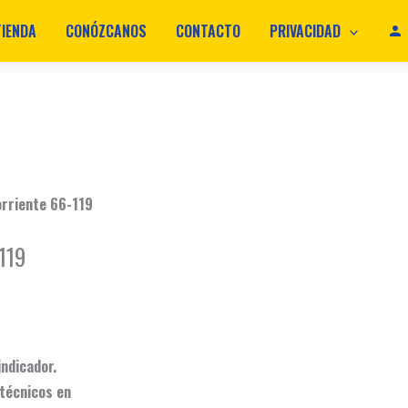
TIENDA
CONÓZCANOS
CONTACTO
PRIVACIDAD
orriente 66-119
119
indicador.
 técnicos en