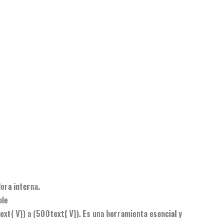
dora interna.
ble
xt{ V}) a (500text{ V}). Es una herramienta esencial y