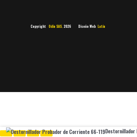
Copyright
Odín SAS.
2026 Diseño Web
Latín
Destornillador
Original
Current
Destornillador