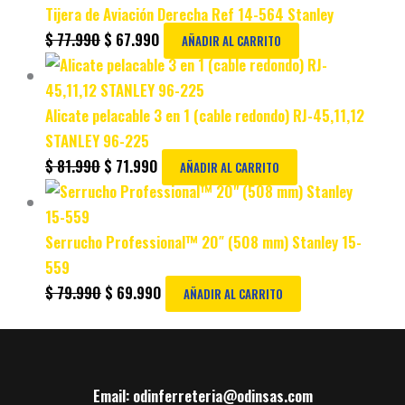
Tijera de Aviación Derecha Ref 14-564 Stanley
$
77.990
$
67.990
AÑADIR AL CARRITO
Alicate pelacable 3 en 1 (cable redondo) RJ-45,11,12
STANLEY 96-225
$
81.990
$
71.990
AÑADIR AL CARRITO
Serrucho Professional™ 20″ (508 mm) Stanley 15-
559
$
79.990
$
69.990
AÑADIR AL CARRITO
Email: odinferreteria@odinsas.com