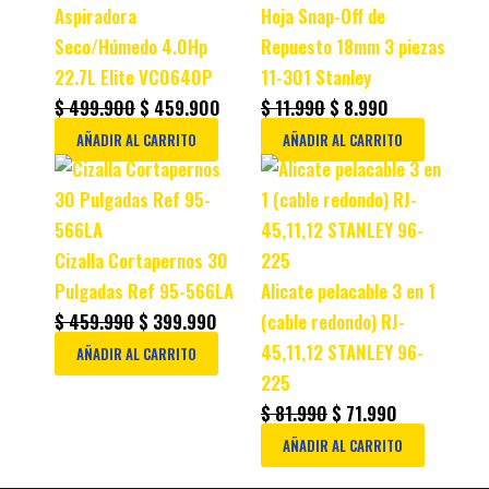
$ 499.900.
$ 459.900.
$ 11.990.
$ 8.990.
Aspiradora
Hoja Snap-Off de
Seco/Húmedo 4.0Hp
Repuesto 18mm 3 piezas
22.7L Elite VC0640P
11-301 Stanley
$
499.900
$
459.900
$
11.990
$
8.990
AÑADIR AL CARRITO
AÑADIR AL CARRITO
Original
Current
Original
Current
price
price
price
price
was:
is:
was:
is:
$ 459.990.
$ 399.990.
$ 81.990.
$ 71.990.
Cizalla Cortapernos 30
Pulgadas Ref 95-566LA
Alicate pelacable 3 en 1
$
459.990
$
399.990
(cable redondo) RJ-
45,11,12 STANLEY 96-
AÑADIR AL CARRITO
225
$
81.990
$
71.990
AÑADIR AL CARRITO