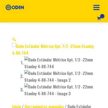
Ir
Dado
Original
Current
al
Estándar
price
price
contenido
Métrico
was:
is:
6pt.
$ 15.990.
$ 10.990.
🔍
1/2
-22mm
Stanley
4-
88-
744
cantidad
Inicio
/
Herramientas manuales
/ Dado Estándar