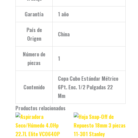
Garantía
1 año
País de
China
Origen
Número de
1
piezas
Copa Cubo Estándar Métrico
Contenido
6Pt. Enc. 1/2 Pulgadas 22
Mm
Productos relacionados
Original
Current
Original
Current
price
price
price
price
was:
is:
was:
is: