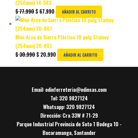
(250mm) 14-563
$
77.990
$
67.990
AÑADIR AL CARRITO
Mini-Arco de Sierra Plástico 10 pulg Stalney
(254mm) 20-807
$
30.990
$
20.990
AÑADIR AL CARRITO
Email: odinferreteria@odinsas.com
Tel: 320 9827124
Whatsapp: 320 9827124
Dirección: Cra 33W # 71-29
Parque Industrial Provincia de Soto 1 Bodega 10 -
Bucaramanga, Santander