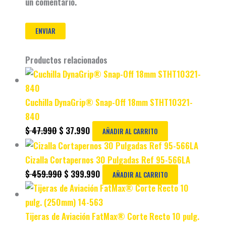
un comentario.
Productos relacionados
Cuchilla DynaGrip® Snap-Off 18mm STHT10321-
840
$
47.990
$
37.990
AÑADIR AL CARRITO
Cizalla Cortapernos 30 Pulgadas Ref 95-566LA
$
459.990
$
399.990
AÑADIR AL CARRITO
Tijeras de Aviación FatMax® Corte Recto 10 pulg.