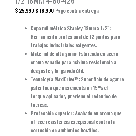
1/2 18MM 4-86-426
$
25.990
$
18.990
Pago contra entrega
Copa milimétrica Stanley 18mm x 1/2″
:
Herramienta profesional de 12 puntas para
trabajos industriales exigentes.
Material de alta gama
: Fabricada en
acero
cromo vanadio
para máxima resistencia al
desgaste y larga vida útil.
Tecnología MaxiDrive™
: Superficie de agarre
patentada que incrementa un
15% el
torque
aplicado y previene el redondeo de
tuercas.
Protección superior
: Acabado en cromo que
ofrece resistencia excepcional contra la
corrosión en ambientes hostiles.