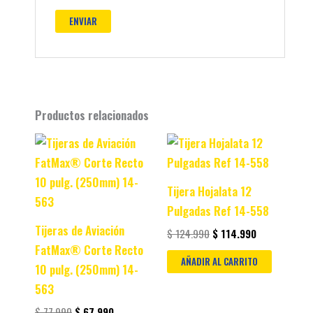
Productos relacionados
Original
Current
Original
Current
price
price
price
price
was:
is:
was:
is:
$ 77.990.
$ 67.990.
$ 124.990.
$ 114.990.
Tijera Hojalata 12
Pulgadas Ref 14-558
Tijeras de Aviación
$
124.990
$
114.990
FatMax® Corte Recto
AÑADIR AL CARRITO
10 pulg. (250mm) 14-
563
$
77.990
$
67.990