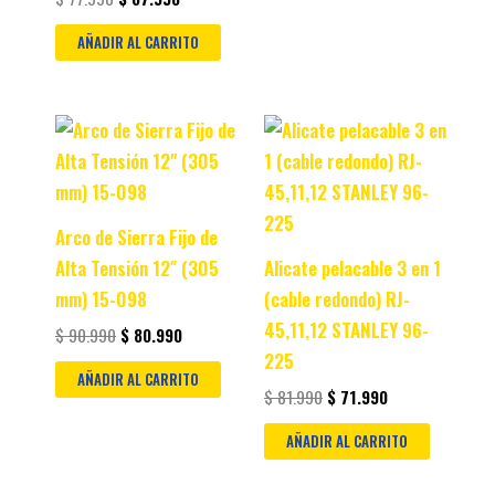
AÑADIR AL CARRITO
Original
Current
Original
Current
price
price
price
price
was:
is:
was:
is:
$ 90.990.
$ 80.990.
$ 81.990.
$ 71.990.
Arco de Sierra Fijo de
Alta Tensión 12″ (305
Alicate pelacable 3 en 1
mm) 15-098
(cable redondo) RJ-
45,11,12 STANLEY 96-
$
90.990
$
80.990
225
AÑADIR AL CARRITO
$
81.990
$
71.990
AÑADIR AL CARRITO