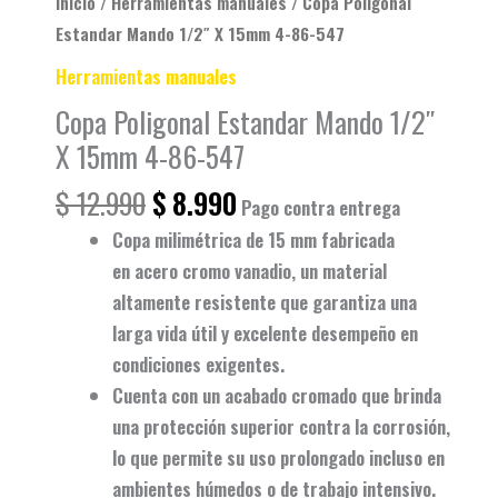
Inicio
/
Herramientas manuales
/ Copa Poligonal
Estandar Mando 1/2″ X 15mm 4-86-547
Herramientas manuales
Copa Poligonal Estandar Mando 1/2″
X 15mm 4-86-547
$
12.990
$
8.990
Pago contra entrega
Copa milimétrica de 15 mm
fabricada
en
acero cromo vanadio
, un material
altamente resistente que garantiza una
larga vida útil y excelente desempeño en
condiciones exigentes.
Cuenta con un
acabado cromado
que brinda
una
protección superior contra la corrosión
,
lo que permite su uso prolongado incluso en
ambientes húmedos o de trabajo intensivo.