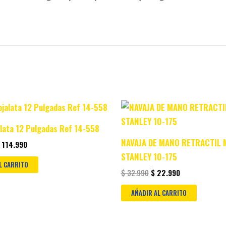
riginal
Current
Original
Current
rice
price
price
price
as:
is:
was:
is:
alata 12 Pulgadas Ref 14-558
 124.990.
$ 114.990.
$ 32.990.
$ 22.990.
NAVAJA DE MANO RETRACTIL 
114.990
STANLEY 10-175
L CARRITO
$
32.990
$
22.990
AÑADIR AL CARRITO