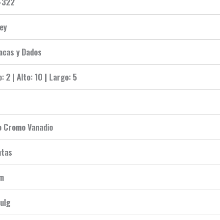
-322
ey
acas y Dados
: 2 | Alto: 10 | Largo: 5
o Cromo Vanadio
ntas
m
ulg