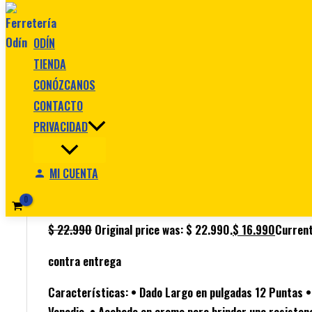
Ir al contenido
ODÍN
TIENDA
CONÓZCANOS
CONTACTO
PRIVACIDAD
Inicio
/
Herramientas manuales
/ COPA LARGA STANLEY
Herramientas manuales
MI CUENTA
COPA LARGA STANLEY CUAD 1/2 12 P
$
22.990
Original price was: $ 22.990.
$
16.990
Current
contra entrega
Características: • Dado Largo en pulgadas 12 Puntas 
Vanadio. • Acabado en cromo para brindar una resistenci