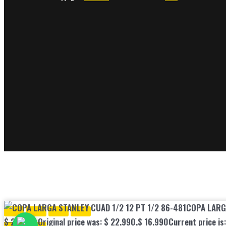
COPA LARGA
$
22.990
Original price was: $ 22.990.
$
16.990
Current price is