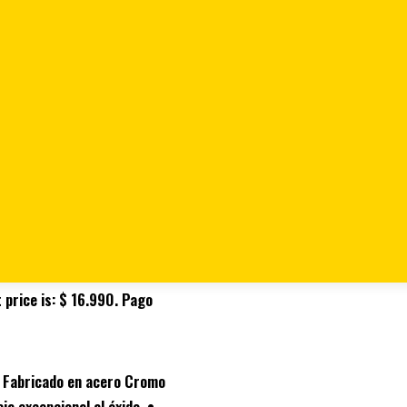
 CUAD 1/2 12 PT 1/2 86-481
T 1/2 86-481
 price is: $ 16.990.
Pago
• Fabricado en acero Cromo
a excepcional al óxido. •