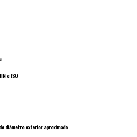
a
DIN e ISO
de diámetro exterior aproximado