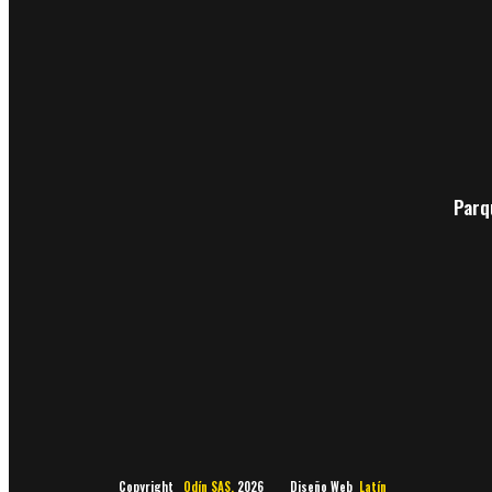
Parq
Copyright
Odín SAS.
2026 Diseño Web
Latín