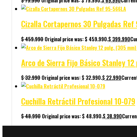
$
79.990
Original price was: $ 79.990.
$
69.990
Current
Cizalla Cortapernos 30 Pulgadas Ref
$
459.990
Original price was: $ 459.990.
$
399.990
Cur
Arco de Sierra Fijo Básico Stanley 1
$
32.990
Original price was: $ 32.990.
$
22.990
Current
Cuchilla Retráctil Profesional 10-079
$
48.990
Original price was: $ 48.990.
$
38.990
Current