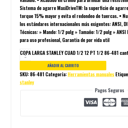
Sistema de agarre MaxiDriveTM: la superficie de agarr
torque 15% mayor y evita el redondeo de tuercas. • N
los estándares internacionales más exigentes: ANSI, DI
Técnicas: » Mando: 1/2 pulg » Tamaño: 1/2 pulg » ANS
para uso profesional, Garantia de por vida util
COPA LARGA STANLEY CUAD 1/2 12 PT 1/2 86-481 cant
-
AÑADIR AL CARRITO
SKU:
86-481
Categoría:
Herramientas manuales
Etiqu
stanley
Pagos Seguros