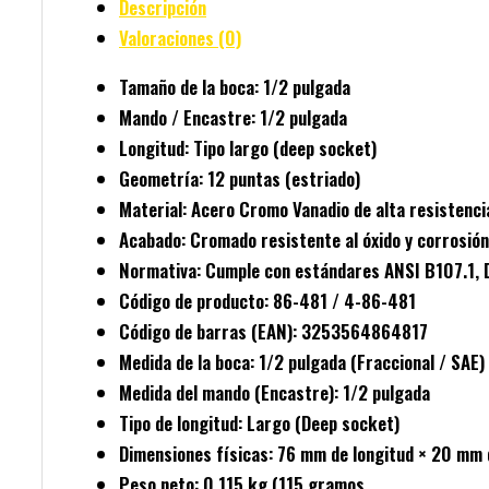
Descripción
Valoraciones (0)
Tamaño de la boca
: 1/2 pulgada
Mando / Encastre
: 1/2 pulgada
Longitud
: Tipo largo (deep socket)
Geometría
: 12 puntas (estriado)
Material
: Acero Cromo Vanadio de alta resistenci
Acabado
: Cromado resistente al óxido y corrosión
Normativa
: Cumple con estándares ANSI B107.1, 
Código de producto
: 86-481 / 4-86-481
Código de barras (EAN)
: 3253564864817
Medida de la boca
: 1/2 pulgada (Fraccional / SAE)
Medida del mando (Encastre)
: 1/2 pulgada
Tipo de longitud
: Largo (Deep socket)
Dimensiones físicas
: 76 mm de longitud × 20 mm 
Peso neto
: 0.115 kg (115 gramos