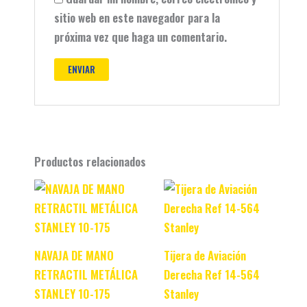
sitio web en este navegador para la
próxima vez que haga un comentario.
Productos relacionados
Original
Current
Original
Current
price
price
price
price
was:
is:
was:
is:
$ 32.990.
$ 22.990.
$ 77.990.
$ 67.990.
NAVAJA DE MANO
Tijera de Aviación
RETRACTIL METÁLICA
Derecha Ref 14-564
STANLEY 10-175
Stanley