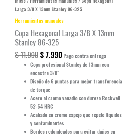
Inicio
/
Herramientas manuales
/ Copa Hexagonal
Larga 3/8 X 13mm Stanley 86-325
Herramientas manuales
Copa Hexagonal Larga 3/8 X 13mm
Stanley 86-325
$
11.990
$
7.990
Pago contra entrega
Copa profesional
Stanley de 13mm con
encastre 3/8″
Diseño de
6 puntas
para mejor transferencia
de torque
Acero al cromo vanadio
con dureza Rockwell
52-54 HRC
Acabado en
cromo espejo
que repele líquidos
y contaminantes
Bordes
redondeados
para evitar daños en