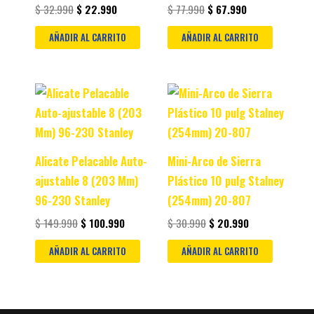
$
32.990
$
22.990
$
77.990
$
67.990
AÑADIR AL CARRITO
AÑADIR AL CARRITO
Original
Current
Original
Current
price
price
price
price
was:
is:
was:
is:
$ 149.990.
$ 100.990.
$ 30.990.
$ 20.990.
Alicate Pelacable Auto-
Mini-Arco de Sierra
ajustable 8 (203 Mm)
Plástico 10 pulg Stalney
96-230 Stanley
(254mm) 20-807
$
149.990
$
100.990
$
30.990
$
20.990
AÑADIR AL CARRITO
AÑADIR AL CARRITO