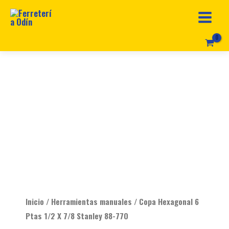
Ir
al
contenido
Original
Current
Copa
price
price
Hexagonal
was:
is:
6
$ 20.990.
$ 15.990.
Ptas
1/2
X
7/8
Stanley
88-
Inicio
/
Herramientas manuales
/ Copa Hexagonal 6
770
Ptas 1/2 X 7/8 Stanley 88-770
cantidad