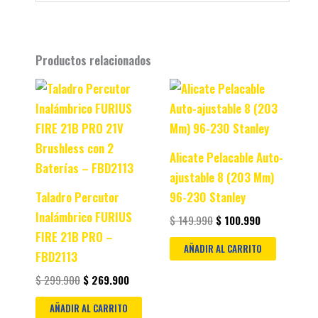
Productos relacionados
Original
Current
Original
Current
price
price
price
price
was:
is:
was:
is:
$ 299.900.
$ 269.900.
$ 149.990.
$ 100.990.
Alicate Pelacable Auto-
ajustable 8 (203 Mm)
Taladro Percutor
96-230 Stanley
Inalámbrico FURIUS
$
149.990
$
100.990
FIRE 21B PRO –
AÑADIR AL CARRITO
FBD2113
$
299.900
$
269.900
AÑADIR AL CARRITO