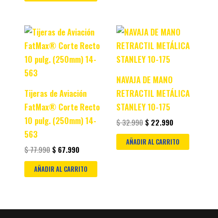
Original
Current
Original
Current
price
price
price
price
was:
is:
was:
is:
$ 77.990.
$ 67.990.
$ 32.990.
$ 22.990.
NAVAJA DE MANO
Tijeras de Aviación
RETRACTIL METÁLICA
FatMax® Corte Recto
STANLEY 10-175
10 pulg. (250mm) 14-
$
32.990
$
22.990
563
AÑADIR AL CARRITO
$
77.990
$
67.990
AÑADIR AL CARRITO