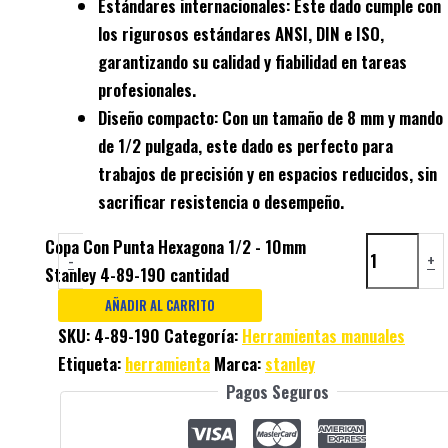
Estándares internacionales
: Este dado cumple con
los rigurosos estándares
ANSI
,
DIN
e
ISO
,
garantizando su calidad y fiabilidad en tareas
profesionales.
Diseño compacto
: Con un tamaño de
8 mm
y mando
de 1/2 pulgada, este dado es perfecto para
trabajos de
precisión
y en espacios reducidos, sin
sacrificar resistencia o desempeño.
Copa Con Punta Hexagona 1/2 - 10mm
-
+
Stanley 4-89-190 cantidad
AÑADIR AL CARRITO
SKU:
4-89-190
Categoría:
Herramientas manuales
Etiqueta:
herramienta
Marca:
stanley
Pagos Seguros