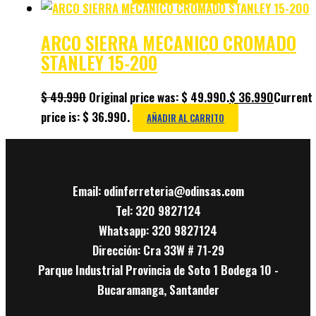
ARCO SIERRA MECANICO CROMADO
STANLEY 15-200
$
49.990
Original price was: $ 49.990.
$
36.990
Current
price is: $ 36.990.
AÑADIR AL CARRITO
Email: odinferreteria@odinsas.com
Tel: 320 9827124
Whatsapp: 320 9827124
Dirección: Cra 33W # 71-29
Parque Industrial Provincia de Soto 1 Bodega 10 -
Bucaramanga, Santander