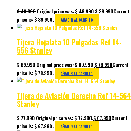
$
48.990
Original price was: $ 48.990.
$
39.990
Current
price is: $ 39.990.
AÑADIR AL CARRITO
Tijera Hojalata 10 Pulgadas Ref 14-
556 Stanley
$
89.990
Original price was: $ 89.990.
$
78.990
Current
price is: $ 78.990.
AÑADIR AL CARRITO
Tijera de Aviación Derecha Ref 14-564
Stanley
$
77.990
Original price was: $ 77.990.
$
67.990
Current
price is: $ 67.990.
AÑADIR AL CARRITO