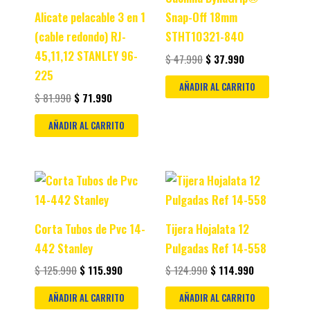
Alicate pelacable 3 en 1
Snap-Off 18mm
(cable redondo) RJ-
STHT10321-840
45,11,12 STANLEY 96-
$
47.990
$
37.990
225
AÑADIR AL CARRITO
$
81.990
$
71.990
AÑADIR AL CARRITO
Original
Current
Original
Current
price
price
price
price
was:
is:
was:
is:
$ 125.990.
$ 115.990.
$ 124.990.
$ 114.990.
Corta Tubos de Pvc 14-
Tijera Hojalata 12
442 Stanley
Pulgadas Ref 14-558
$
125.990
$
115.990
$
124.990
$
114.990
AÑADIR AL CARRITO
AÑADIR AL CARRITO