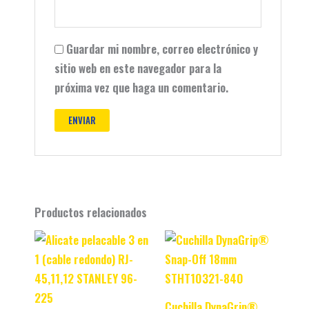
Guardar mi nombre, correo electrónico y
sitio web en este navegador para la
próxima vez que haga un comentario.
Productos relacionados
Original
Current
Original
Current
price
price
price
price
was:
is:
was:
is:
$ 81.990.
$ 71.990.
$ 47.990.
$ 37.990.
Cuchilla DynaGrip®