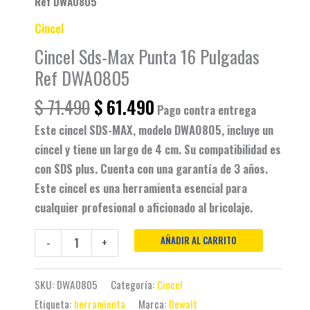
Ref DWA0805
Cincel
Cincel Sds-Max Punta 16 Pulgadas
Ref DWA0805
$
71.490
$
61.490
Pago contra entrega
Este cincel SDS-MAX, modelo DWA0805, incluye un
cincel y tiene un largo de 4 cm. Su compatibilidad es
con SDS plus. Cuenta con una garantía de 3 años.
Este cincel es una herramienta esencial para
cualquier profesional o aficionado al bricolaje.
AÑADIR AL CARRITO
-
+
SKU:
DWA0805
Categoría:
Cincel
Etiqueta:
herramienta
Marca:
Dewalt