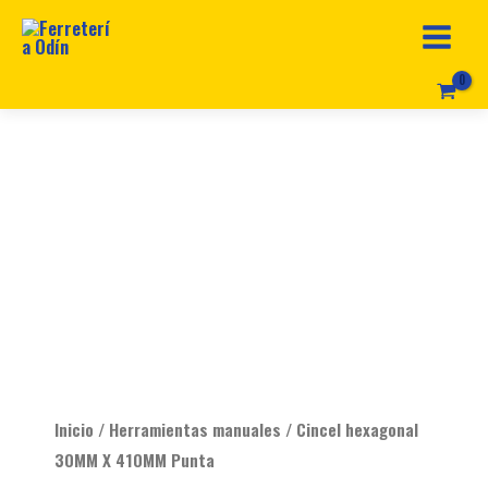
Ir
al
contenido
Original
Current
Cincel
price
price
hexagonal
was:
is:
30MM
$ 62.990.
$ 52.990.
X
410MM
Punta
cantidad
Inicio
/
Herramientas manuales
/ Cincel hexagonal
30MM X 410MM Punta