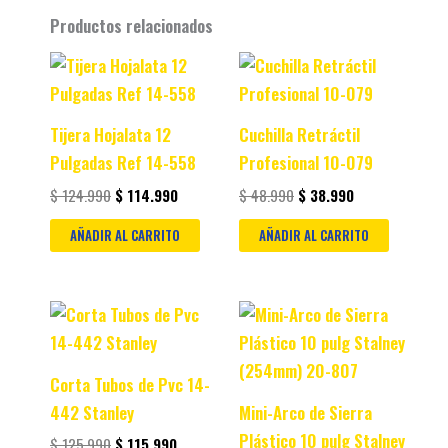
Productos relacionados
Original
Current
Original
Current
price
price
price
price
was:
is:
was:
is:
$ 124.990.
$ 114.990.
$ 48.990.
$ 38.990.
Tijera Hojalata 12
Cuchilla Retráctil
Pulgadas Ref 14-558
Profesional 10-079
$
124.990
$
114.990
$
48.990
$
38.990
AÑADIR AL CARRITO
AÑADIR AL CARRITO
Original
Current
Original
Current
price
price
price
price
was:
is:
was:
is:
$ 125.990.
$ 115.990.
$ 30.990.
$ 20.990.
Corta Tubos de Pvc 14-
442 Stanley
Mini-Arco de Sierra
Plástico 10 pulg Stalney
$
125.990
$
115.990