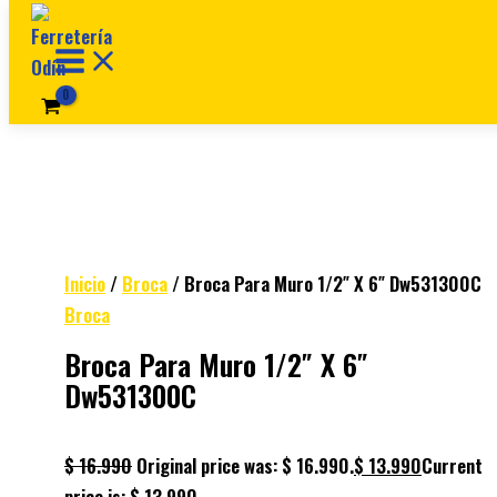
Ir al contenido
Inicio
/
Broca
/ Broca Para Muro 1/2″ X 6″ Dw531300C
Broca
Broca Para Muro 1/2″ X 6″
Dw531300C
$
16.990
Original price was: $ 16.990.
$
13.990
Current
price is: $ 13.990.