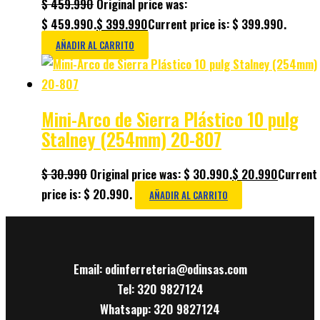
$
459.990
Original price was:
$ 459.990.
$
399.990
Current price is: $ 399.990.
AÑADIR AL CARRITO
Mini-Arco de Sierra Plástico 10 pulg
Stalney (254mm) 20-807
$
30.990
Original price was: $ 30.990.
$
20.990
Current
price is: $ 20.990.
AÑADIR AL CARRITO
Email: odinferreteria@odinsas.com
Tel: 320 9827124
Whatsapp: 320 9827124