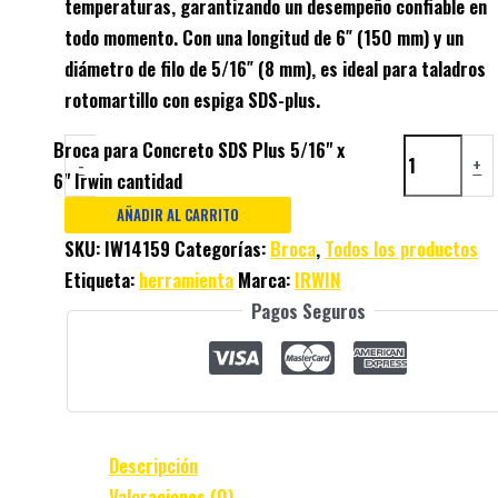
temperaturas, garantizando un desempeño confiable en
todo momento. Con una longitud de 6″ (150 mm) y un
diámetro de filo de 5/16″ (8 mm), es ideal para taladros
rotomartillo con espiga SDS-plus.
Broca para Concreto SDS Plus 5/16" x
-
+
6" Irwin cantidad
AÑADIR AL CARRITO
SKU:
IW14159
Categorías:
Broca
,
Todos los productos
Etiqueta:
herramienta
Marca:
IRWIN
Pagos Seguros
Descripción
Valoraciones (0)