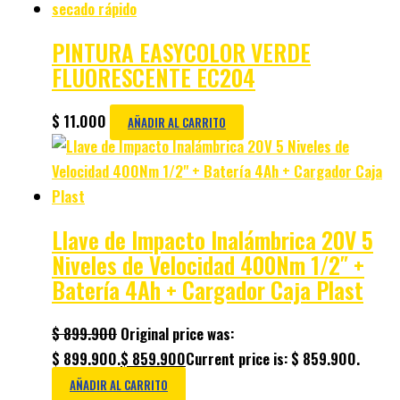
PINTURA EASYCOLOR VERDE
FLUORESCENTE EC204
$
11.000
AÑADIR AL CARRITO
Llave de Impacto Inalámbrica 20V 5
Niveles de Velocidad 400Nm 1/2″ +
Batería 4Ah + Cargador Caja Plast
$
899.900
Original price was:
$ 899.900.
$
859.900
Current price is: $ 859.900.
AÑADIR AL CARRITO