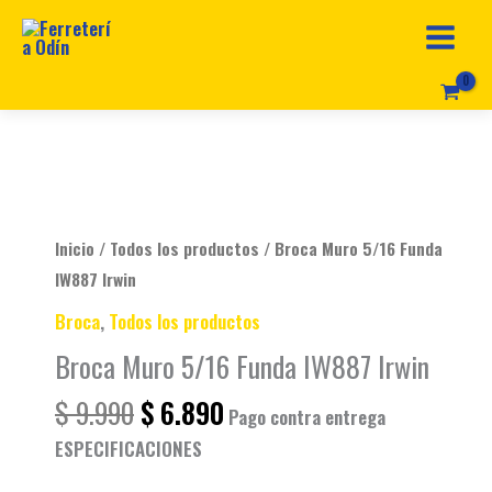
Ir
al
contenido
Original
Current
Broca
price
price
Muro
was:
is:
5/16
Inicio
/
Todos los productos
/ Broca Muro 5/16 Funda
$ 9.990.
$ 6.890.
Funda
IW887 Irwin
IW887
Broca
,
Todos los productos
Irwin
Broca Muro 5/16 Funda IW887 Irwin
cantidad
$
9.990
$
6.890
Pago contra entrega
ESPECIFICACIONES