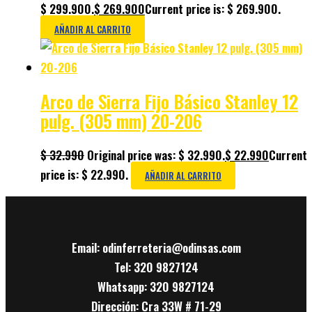
$ 299.900.
$
269.900
Current price is: $ 269.900.
AÑADIR AL CARRITO
Arco de Sierra Fijo Básico Stanley 12
pulg. (305 mm) 20-206
$
32.990
Original price was: $ 32.990.
$
22.990
Current
price is: $ 22.990.
AÑADIR AL CARRITO
Email: odinferreteria@odinsas.com
Tel: 320 9827124
Whatsapp: 320 9827124
Dirección: Cra 33W # 71-29