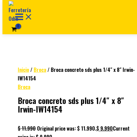
Ir al contenido
Inicio
/
Broca
/ Broca concreto sds plus 1/4″ x 8″ Irwin-
IW14154
Broca
Broca concreto sds plus 1/4″ x 8″
Irwin-IW14154
$
11.990
Original price was: $ 11.990.
$
9.990
Current
price is: $ 9.990.