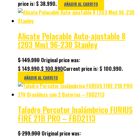
price is: $ 38.990.
AÑADIR AL CARRITO
Alicate Pelacable Auto-ajustable 8
(203 Mm) 96-230 Stanley
$
149.990
Original price was:
$ 149.990.
$
100.990
Current price is: $ 100.990.
AÑADIR AL CARRITO
Taladro Percutor Inalámbrico FURIUS
FIRE 21B PRO – FBD2113
$
299.900
Original price was: