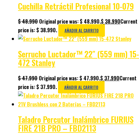
Cuchilla Retráctil Profesional 10-079
$
48.990
Original price was: $ 48.990.
$
38.990
Current
price is: $ 38.990.
AÑADIR AL CARRITO
Serrucho Luctador™ 22″ (559 mm) 15-
472 Stanley
$
47.990
Original price was: $ 47.990.
$
37.990
Current
price is: $ 37.990.
AÑADIR AL CARRITO
Taladro Percutor Inalámbrico FURIUS
FIRE 21B PRO – FBD2113