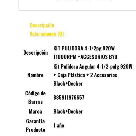
Descripción
Valoraciones (0)
KIT PULIDORA 4-1/2pg 920W
Descripción
11000RPM +ACCESORIOS BYD
Kit Pulidora Angular 4-1/2-pulg 920W
Nombre
+ Caja Plástica + 2 Accesorios
Black+Decker
Código de
885911976657
Barras
Marca
Black+Decker
Garantía
1 año
Producto