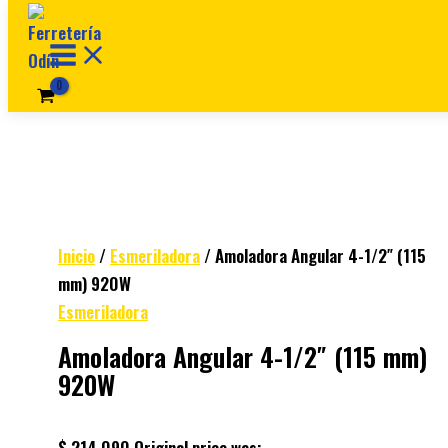
Ir al contenido
Inicio
/
Esmeriladora
/ Amoladora Angular 4-1/2″ (115
mm) 920W
Esmeriladora
Amoladora Angular 4-1/2″ (115 mm)
920W
$
214.090
Original price was: