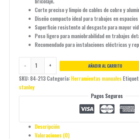
bricolaje.
Corte
preciso y limpio
de cables de cobre y alumin
Diseño
compacto
ideal para trabajos en espacios
Superficie
resistente al desgaste
para mayor vida
Peso ligero para
maniobrabilidad
en trabajos deta
Recomendado para
instalaciones eléctricas
y rep
-
+
AÑADIR AL CARRITO
SKU:
84-213
Categoría:
Herramientas manuales
Etique
stanley
Pagos Seguros
Descripción
Valoraciones (0)