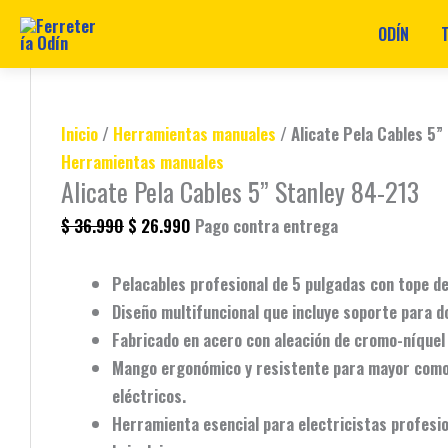
ODÍN
Ir
Alicate
Original
Original
Original
Original
Original
Current
Current
Current
Current
Current
al
Pela
price
price
price
price
price
price
price
price
price
price
contenido
Cables
was:
was:
was:
was:
was:
is:
is:
is:
is:
is:
Inicio
/
Herramientas manuales
/ Alicate Pela Cables 5”
5”
$ 79.990.
$ 36.990.
$ 90.990.
$ 125.990.
$ 459.990.
$ 69.990.
$ 26.990.
$ 80.990.
$ 115.990.
$ 399.990.
Herramientas manuales
Stanley
Alicate Pela Cables 5” Stanley 84-213
84-
$
36.990
$
26.990
Pago contra entrega
213
cantidad
Pelacables profesional
de 5 pulgadas con tope de
Diseño
multifuncional
que incluye soporte para do
Fabricado en
acero con aleación de cromo-níquel
Mango
ergonómico y resistente
para mayor como
eléctricos.
Herramienta
esencial
para electricistas profesio