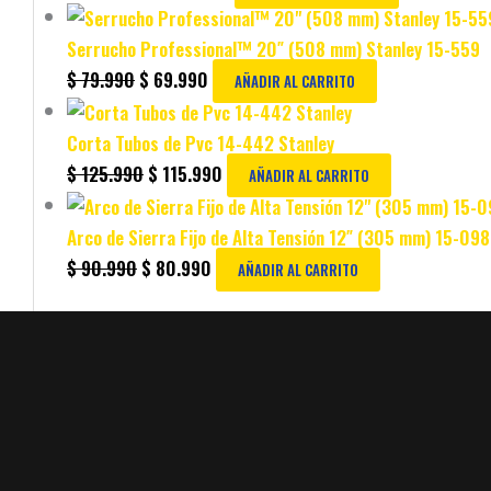
Serrucho Professional™ 20″ (508 mm) Stanley 15-559
$
79.990
$
69.990
AÑADIR AL CARRITO
Corta Tubos de Pvc 14-442 Stanley
$
125.990
$
115.990
AÑADIR AL CARRITO
Arco de Sierra Fijo de Alta Tensión 12″ (305 mm) 15-098
$
90.990
$
80.990
AÑADIR AL CARRITO