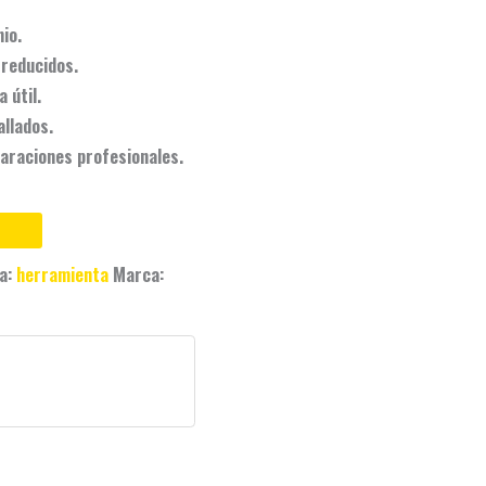
io.
 reducidos.
 útil.
llados.
araciones profesionales.
ta:
herramienta
Marca: