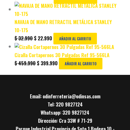
NAVAJA DE MANO RETRACTIL METÁLICA STANLEY
10-175
$
32.990
$
22.990
AÑADIR AL CARRITO
Cizalla Cortapernos 30 Pulgadas Ref 95-566LA
$
459.990
$
399.990
AÑADIR AL CARRITO
Email: odinferreteria@odinsas.com
Tel: 320 9827124
Whatsapp: 320 9827124
Dirección: Cra 33W # 71-29
Parque Industrial Provincia de Soto 1 Bodega 10 -