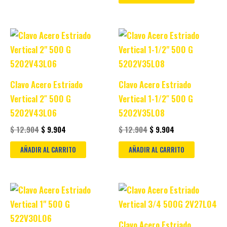
Original
Current
Original
Current
price
price
price
price
was:
is:
was:
is:
$ 12.904.
$ 9.904.
$ 12.904.
$ 9.904.
Clavo Acero Estriado
Clavo Acero Estriado
Vertical 2″ 500 G
Vertical 1-1/2″ 500 G
5202V43L06
5202V35L08
$
12.904
$
9.904
$
12.904
$
9.904
AÑADIR AL CARRITO
AÑADIR AL CARRITO
Original
Current
Original
Current
price
price
price
price
was:
is:
was:
is:
$ 12.904.
$ 9.904.
$ 12.904.
$ 9.904.
Clavo Acero Estriado