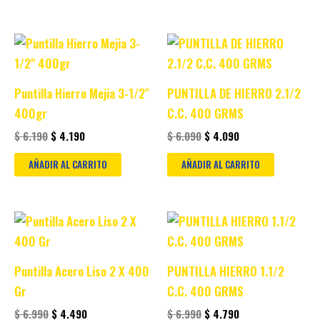
Original
Current
Original
Current
price
price
price
price
was:
is:
was:
is:
$ 6.190.
$ 4.190.
$ 6.090.
$ 4.090.
Puntilla Hierro Mejia 3-1/2″
PUNTILLA DE HIERRO 2.1/2
400gr
C.C. 400 GRMS
$
6.190
$
4.190
$
6.090
$
4.090
AÑADIR AL CARRITO
AÑADIR AL CARRITO
Original
Current
Original
Current
price
price
price
price
was:
is:
was:
is:
$ 6.990.
$ 4.490.
$ 6.990.
$ 4.790.
Puntilla Acero Liso 2 X 400
PUNTILLA HIERRO 1.1/2
Gr
C.C. 400 GRMS
$
6.990
$
4.490
$
6.990
$
4.790