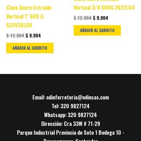
Clavo Acero Estriado
Vertical 3/4 500G 2V27L04
Vertical 1″ 500 G
$
12.904
$
9.904
522V30L06
AÑADIR AL CARRITO
$
12.904
$
9.904
AÑADIR AL CARRITO
Email: odinferreteria@odinsas.com
Tel: 320 9827124
Whatsapp: 320 9827124
Dirección: Cra 33W # 71-29
Parque Industrial Provincia de Soto 1 Bodega 10 -