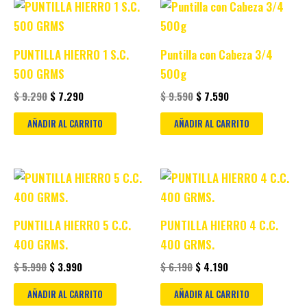
Original
Current
Original
Current
price
price
price
price
was:
is:
was:
is:
$ 9.290.
$ 7.290.
$ 9.590.
$ 7.590.
PUNTILLA HIERRO 1 S.C.
Puntilla con Cabeza 3/4
500 GRMS
500g
$
9.290
$
7.290
$
9.590
$
7.590
AÑADIR AL CARRITO
AÑADIR AL CARRITO
Original
Current
Original
Current
price
price
price
price
was:
is:
was:
is:
$ 5.990.
$ 3.990.
$ 6.190.
$ 4.190.
PUNTILLA HIERRO 5 C.C.
PUNTILLA HIERRO 4 C.C.
400 GRMS.
400 GRMS.
$
5.990
$
3.990
$
6.190
$
4.190
AÑADIR AL CARRITO
AÑADIR AL CARRITO