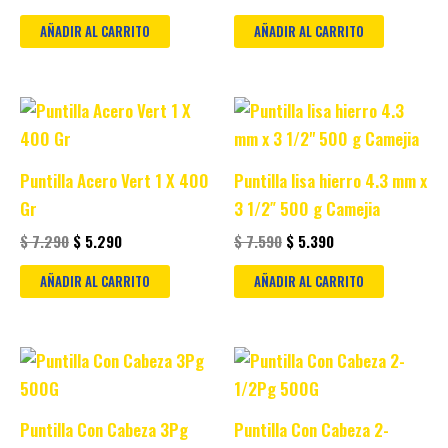
AÑADIR AL CARRITO
AÑADIR AL CARRITO
Original
Current
Original
Current
price
price
price
price
was:
is:
was:
is:
$ 7.290.
$ 5.290.
$ 7.590.
$ 5.390.
Puntilla Acero Vert 1 X 400
Puntilla lisa hierro 4.3 mm x
Gr
3 1/2″ 500 g Camejia
$
7.290
$
5.290
$
7.590
$
5.390
AÑADIR AL CARRITO
AÑADIR AL CARRITO
Original
Current
Original
Current
price
price
price
price
was:
is:
was:
is:
$ 7.190.
$ 5.190.
$ 7.290.
$ 5.290.
Puntilla Con Cabeza 3Pg
Puntilla Con Cabeza 2-