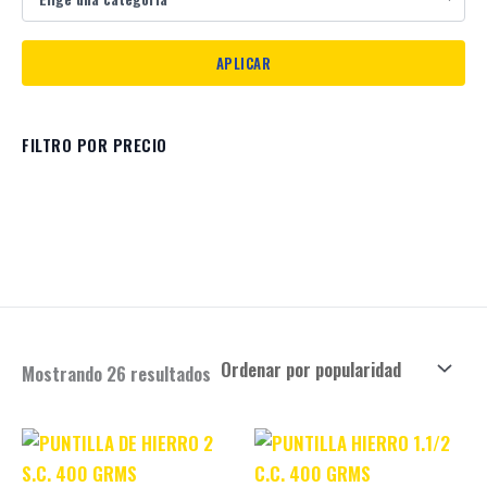
FILTRO POR PRECIO
Mostrando 26 resultados
Original
Current
Original
Current
price
price
price
price
was:
is:
was:
is: