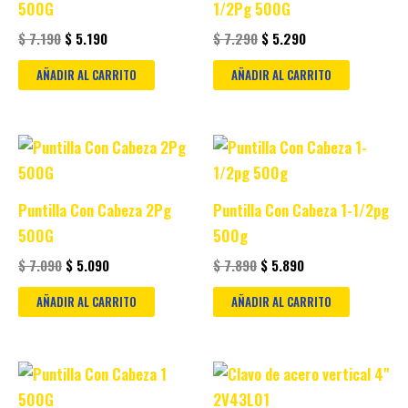
500G
1/2Pg 500G
$
7.190
$
5.190
$
7.290
$
5.290
AÑADIR AL CARRITO
AÑADIR AL CARRITO
Original
Current
Original
Current
price
price
price
price
was:
is:
was:
is:
$ 7.090.
$ 5.090.
$ 7.890.
$ 5.890.
Puntilla Con Cabeza 2Pg
Puntilla Con Cabeza 1-1/2pg
500G
500g
$
7.090
$
5.090
$
7.890
$
5.890
AÑADIR AL CARRITO
AÑADIR AL CARRITO
Original
Current
Original
Current
price
price
price
price
was:
is:
was:
is: