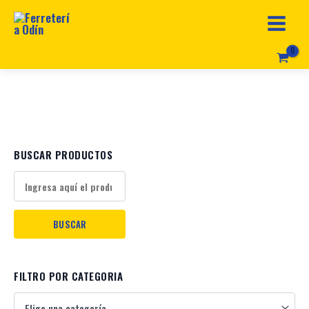
e
u
n
a
c
a
BUSCAR PRODUCTOS
t
e
g
o
r
FILTRO POR CATEGORIA
í
a