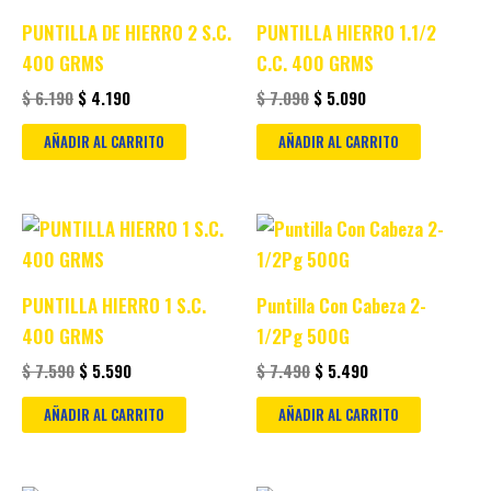
$ 6.190.
$ 4.190.
$ 7.090.
$ 5.090.
PUNTILLA DE HIERRO 2 S.C.
PUNTILLA HIERRO 1.1/2
400 GRMS
C.C. 400 GRMS
$
6.190
$
4.190
$
7.090
$
5.090
AÑADIR AL CARRITO
AÑADIR AL CARRITO
Original
Current
Original
Current
price
price
price
price
was:
is:
was:
is:
$ 7.590.
$ 5.590.
$ 7.490.
$ 5.490.
PUNTILLA HIERRO 1 S.C.
Puntilla Con Cabeza 2-
400 GRMS
1/2Pg 500G
$
7.590
$
5.590
$
7.490
$
5.490
AÑADIR AL CARRITO
AÑADIR AL CARRITO