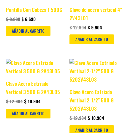
$ 8.990.
$ 6.690.
$ 12.904.
$ 9.904.
Puntilla Con Cabeza 1 500G
Clavo de acero vertical 4″
2V43L01
$
8.990
$
6.690
$
12.904
$
9.904
AÑADIR AL CARRITO
AÑADIR AL CARRITO
Original
Current
Original
Current
price
price
price
price
was:
is:
was:
is:
$ 12.904.
$ 10.904.
$ 12.904.
$ 10.904.
Clavo Acero Estriado
Vertical 3 500 G 2V43L05
Clavo Acero Estriado
Vertical 2-1/2″ 500 G
$
12.904
$
10.904
5202V43L08
AÑADIR AL CARRITO
$
12.904
$
10.904
AÑADIR AL CARRITO